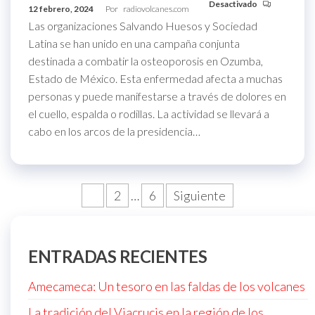
Desactivado
12 febrero, 2024
Por
radiovolcanes.com
Las organizaciones Salvando Huesos y Sociedad
Latina se han unido en una campaña conjunta
destinada a combatir la osteoporosis en Ozumba,
Estado de México. Esta enfermedad afecta a muchas
personas y puede manifestarse a través de dolores en
el cuello, espalda o rodillas. La actividad se llevará a
cabo en los arcos de la presidencia…
Navegación
1
2
…
6
Siguiente
de
entradas
ENTRADAS RECIENTES
Amecameca: Un tesoro en las faldas de los volcanes
La tradición del Viacrucis en la región de los