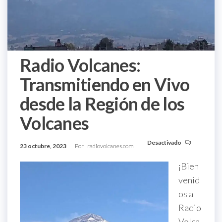
Radio Volcanes:
Transmitiendo en Vivo
desde la Región de los
Volcanes
Desactivado
23 octubre, 2023
Por
radiovolcanes.com
¡Bien
venid
os a
Radio
Volca