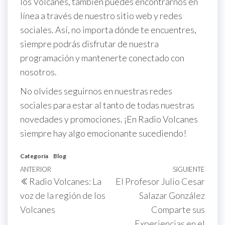
los Volcanes, también puedes encontrarnos en
línea a través de nuestro sitio web y redes
sociales. Así, no importa dónde te encuentres,
siempre podrás disfrutar de nuestra
programación y mantenerte conectado con
nosotros.
No olvides seguirnos en nuestras redes
sociales para estar al tanto de todas nuestras
novedades y promociones. ¡En Radio Volcanes
siempre hay algo emocionante sucediendo!
Categoría
Blog
Navegación
Entrada
ANTERIOR
SIGUIENTE
Sigu
Radio Volcanes: La
El Profesor Julio Cesar
de
anterior
entr
voz de la región de los
Salazar González
entradas
Volcanes
Comparte sus
Experiencias en el