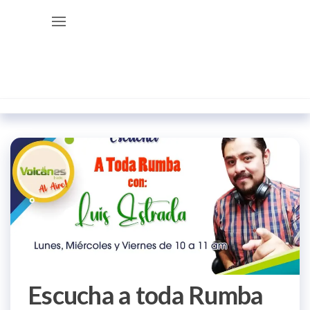
Saltar
Radio
La radio
al
de los
Volcanes
volcanes
contenido
Escucha a toda Rumba