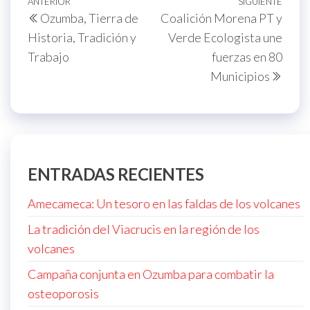
Navegación
Entrada
ANTERIOR
SIGUIENTE
Sigu
Ozumba, Tierra de
Coalición Morena PT y
de
anterior
entr
Historia, Tradición y
Verde Ecologista une
entradas
Trabajo
fuerzas en 80
Municipios
ENTRADAS RECIENTES
Amecameca: Un tesoro en las faldas de los volcanes
La tradición del Viacrucis en la región de los
volcanes
Campaña conjunta en Ozumba para combatir la
osteoporosis